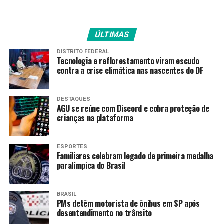
Oeste. “Com o novo corredor, os ônibus não precisam
mais dividir a subida da estrada com carros, o que agiliza
as viagens e reduz atrasos”, detalha Casimiro.
ÚLTIMAS
Para os usuários, a mudança já é percebida. Maria
DISTRITO FEDERAL
Lusiene Morales, moradora de Ceilândia, afirma: “O
Tecnologia e reflorestamento viram escudo
contra a crise climática nas nascentes do DF
terminal ficou mais organizado e seguro. O piso antigo
dificultava a passagem e agora está muito melhor. Isso
faz diferença na rotina de quem depende do metrô e dos
DESTAQUES
ônibus todos os dias.”
AGU se reúne com Discord e cobra proteção de
crianças na plataforma
Com as intervenções, o Terminal Asa Sul se consolida
como um espaço mais seguro, acessível e confortável,
ESPORTES
atendendo diariamente milhares de passageiros e
Familiares celebram legado de primeira medalha
rodoviários.
paralímpica do Brasil
BRASIL
TAGS
PMs detêm motorista de ônibus em SP após
desentendimento no trânsito
PRÓXIMO