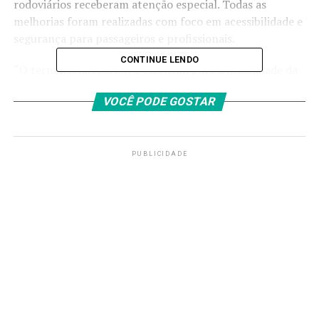
rodoviários receberam atenção especial. Todas as
melhorias foram realizadas com foco em acessibilidade e
segurança para passageiros e profissionais.
CONTINUE LENDO
“O terminal da Asa Sul é essencial para a mobilidade da
cidade. Essa reforma trouxe mais conforto e facilitou a
VOCÊ PODE GOSTAR
circulação, tanto de ônibus quanto de passageiros”,
afirma Zeno Gonçalves, secretário de Transporte e
Mobilidade.
PUBLICIDADE
“O espaço já estava precisando de atenção. Pintamos,
trocamos revestimentos e reformamos o piso e os
banheiros. Tudo para garantir mais conforto e
segurança para quem passa por aqui todos os dias”,
explica Valter Casimiro, secretário de Obras.
Outro avanço importante foi a conclusão do corredor
exclusivo de ônibus que liga o terminal à Estrada do
Setor Policial Militar (ESPM), parte do Corredor Eixo