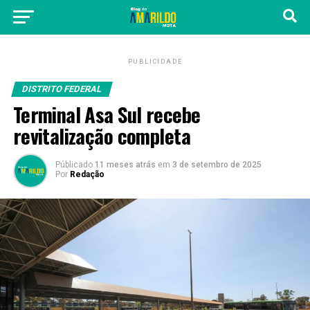
PUBLICIDADE
DISTRITO FEDERAL
Terminal Asa Sul recebe
revitalização completa
Públicado
11 meses atrás
em
3 de setembro de 2025
Por
Redação