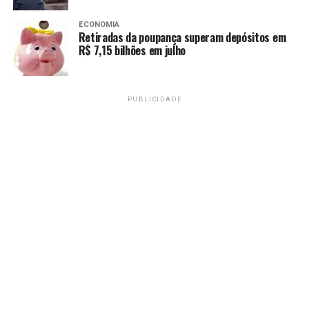
Transporte público do DF terá esquema especial no Dia
da Pátria
ECONOMIA
Retiradas da poupança superam depósitos em
RECENTES
R$ 7,15 bilhões em julho
DF terá interrupção de energia em áreas residenciais do
Jardim Botânico e Lago Sul
PUBLICIDADE
Redação