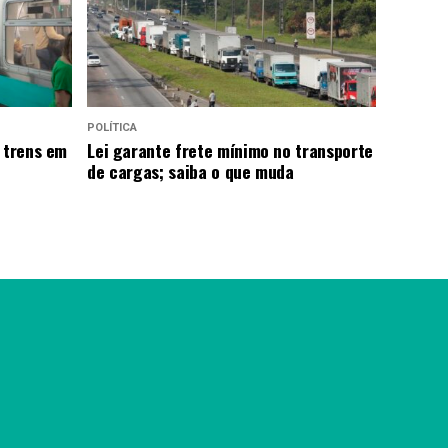
POLÍTICA
 trens em
Lei garante frete mínimo no transporte
de cargas; saiba o que muda