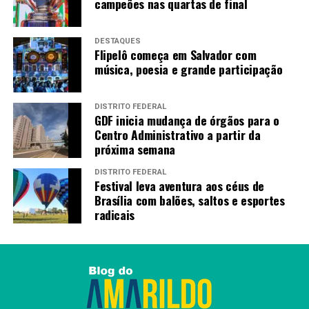
campeões nas quartas de final
TAGS
DESTAQUES
Flipelô começa em Salvador com
PRÓXIMO
Pista de atletismo do Augustinho Lima recebe novo piso
música, poesia e grande participação
em Sobradinho
RECENTES
DISTRITO FEDERAL
Celina Leão lidera iniciativa inédita que coloca o DF na
GDF inicia mudança de órgãos para o
vanguarda da reabilitação neurológica
Centro Administrativo a partir da
próxima semana
DISTRITO FEDERAL
Redação
Festival leva aventura aos céus de
Brasília com balões, saltos e esportes
radicais