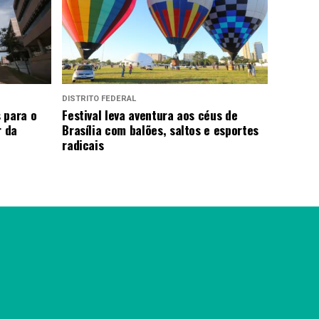
DISTRITO FEDERAL
 para o
Festival leva aventura aos céus de
r da
Brasília com balões, saltos e esportes
radicais