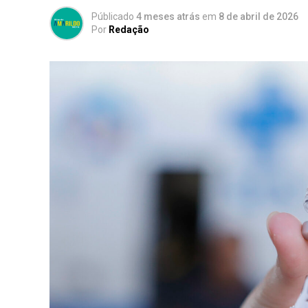
Públicado
4 meses atrás
em
8 de abril de 2026
Por
Redação