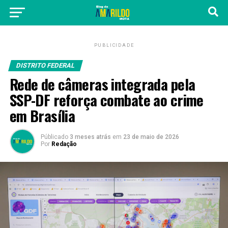
PUBLICIDADE
DISTRITO FEDERAL
Rede de câmeras integrada pela
SSP-DF reforça combate ao crime
em Brasília
Públicado
3 meses atrás
em
23 de maio de 2026
Por
Redação