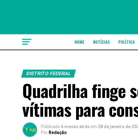
HOME
NOTÍCIAS
POLÍTICA
DISTRITO FEDERAL
Quadrilha finge s
vítimas para con
Públicado
6 meses atrás
em
28 de janeiro de 20
Por
Redação