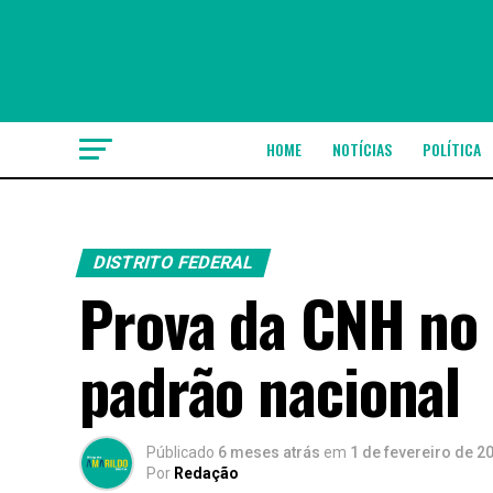
HOME
NOTÍCIAS
POLÍTICA
DISTRITO FEDERAL
Prova da CNH no 
padrão nacional
Públicado
6 meses atrás
em
1 de fevereiro de 2
Por
Redação