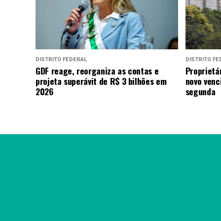
DISTRITO FEDERAL
DISTRITO FE
GDF reage, reorganiza as contas e
Proprietá
projeta superávit de R$ 3 bilhões em
novo venc
2026
segunda