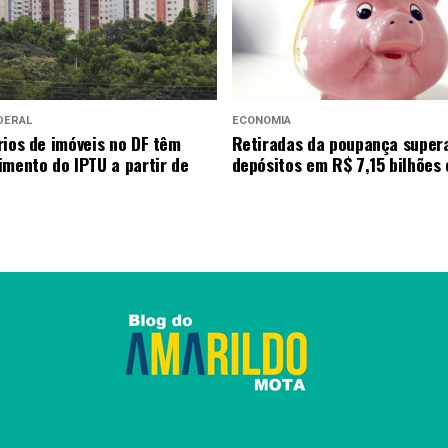
DERAL
ECONOMIA
rios de imóveis no DF têm
Retiradas da poupança supe
imento do IPTU a partir de
depósitos em R$ 7,15 bilhões 