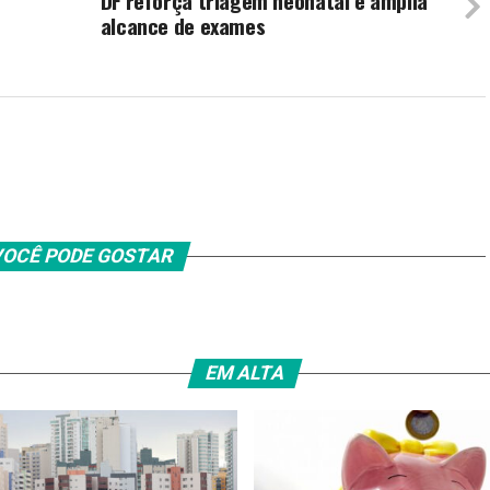
DF reforça triagem neonatal e amplia
alcance de exames
OCÊ PODE GOSTAR
EM ALTA