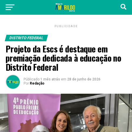
PUBLICIDADE
DISTRITO FEDERAL
Projeto da Escs é destaque em
premiação dedicada à educação no
Distrito Federal
Públicado
1 mês atrás
em
28 de junho de 2026
Por
Redação