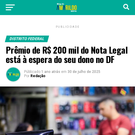
PUBLICIDADE
DISTRITO FEDERAL
Prêmio de R$ 200 mil do Nota Legal
está à espera do seu dono no DF
Públicado
1 ano atrás
em
30 de julho de 2025
Por
Redação