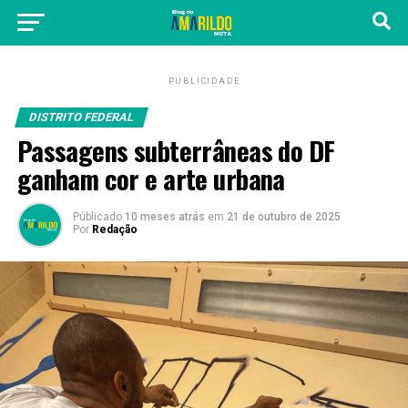
PUBLICIDADE
DISTRITO FEDERAL
Passagens subterrâneas do DF
ganham cor e arte urbana
Públicado
10 meses atrás
em
21 de outubro de 2025
Por
Redação