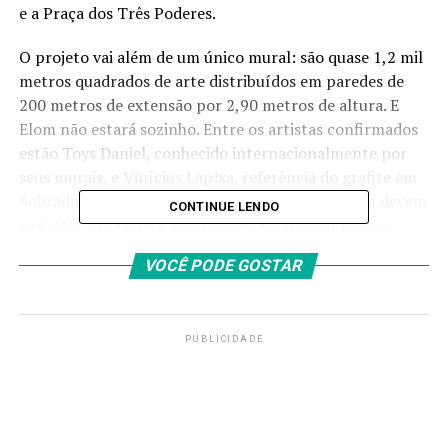
e a Praça dos Três Poderes.
O projeto vai além de um único mural: são quase 1,2 mil
metros quadrados de arte distribuídos em paredes de
200 metros de extensão por 2,90 metros de altura. E
Elom não estará sozinho. Entre os artistas confirmados
estão Toys Daniel, conhecido internacionalmente por
seus murais, e Vinícius Lap!xa, referência do grafite em
Sobradinho. Outros talentos da periferia também devem
CONTINUE LENDO
se juntar à iniciativa, que pretende expandir para as
demais passagens subterrâneas do Plano Piloto.
VOCÊ PODE GOSTAR
“Estamos dando vida a essas estruturas monocromáticas
e mostrando o talento dos artistas candangos. Além
disso, queremos abrir espaço para jovens que querem
PUBLICIDADE
expor sua arte e criar oportunidades reais”, afirma Elom.
A ação integra o programa de reformas das passarelas
coordenado pela Novacap. De acordo com o presidente