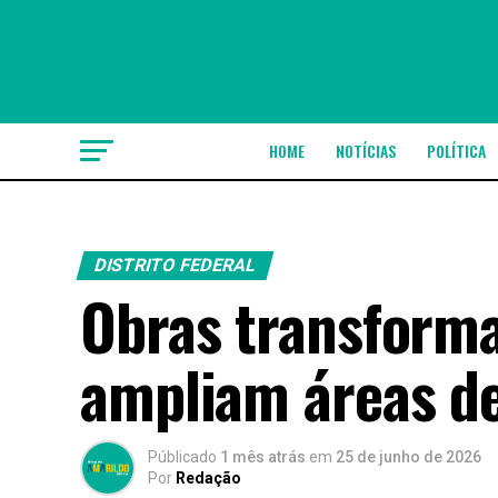
HOME
NOTÍCIAS
POLÍTICA
DISTRITO FEDERAL
Obras transforma
ampliam áreas de
Públicado
1 mês atrás
em
25 de junho de 2026
Por
Redação