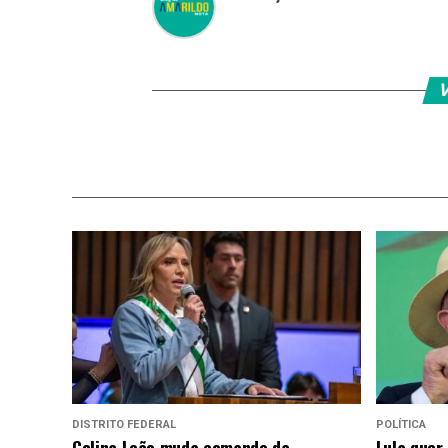
V
DISTRITO FEDERAL
POLÍTICA
Celina Leão muda comando da
Lula quer