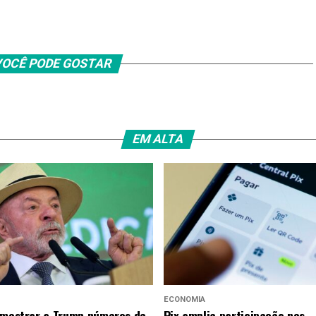
OCÊ PODE GOSTAR
EM ALTA
ECONOMIA
 mostrar a Trump números de
Pix amplia participação nos