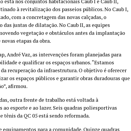
o está nos conjuntos habitacionais Caub I e Caub II,
tinado à revitalização dos passeios públicos. No Caub I,
izado, com a concretagem das novas calçadas, o
 das juntas de dilatação. No Caub II, as equipes
emovendo vegetação e obstáculos antes da implantação
 novas etapas da obra.
p, André Vaz, as intervenções foram planejadas para
ilidade e qualificar os espaços urbanos. “Estamos
 recuperação da infraestrutura. O objetivo é oferecer
izar os espaços públicos e garantir obras duradouras que
o”, afirmou.
s, outra frente de trabalho está voltada à
ao esporte e ao lazer. Seis quadras poliesportivas
e tênis da QC 05 está sendo reformada.
e equipamentos para a comunidade. Quinze quadras