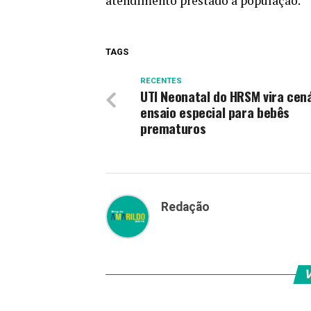
atendimento prestado à população.
TAGS
RECENTES
UTI Neonatal do HRSM vira cená
ensaio especial para bebês
prematuros
Redação
V