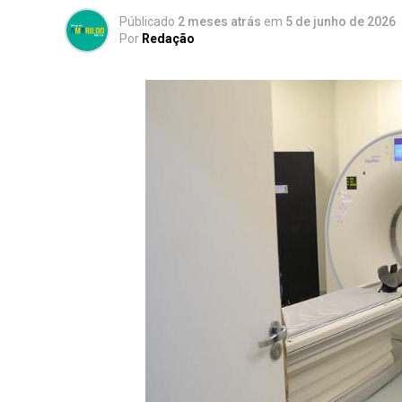
Públicado
2 meses atrás
em
5 de junho de 2026
Por
Redação