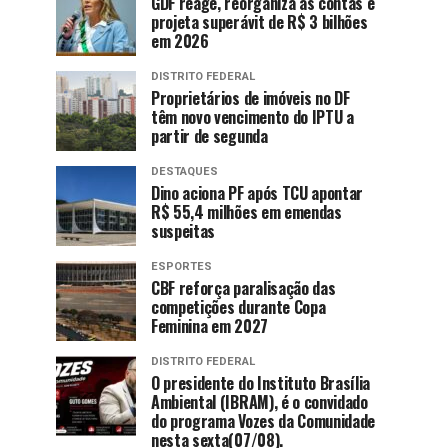
GDF reage, reorganiza as contas e
projeta superávit de R$ 3 bilhões
em 2026
DISTRITO FEDERAL
Proprietários de imóveis no DF
têm novo vencimento do IPTU a
partir de segunda
DESTAQUES
Dino aciona PF após TCU apontar
R$ 55,4 milhões em emendas
suspeitas
ESPORTES
CBF reforça paralisação das
competições durante Copa
Feminina em 2027
DISTRITO FEDERAL
O presidente do Instituto Brasília
Ambiental (IBRAM), é o convidado
do programa Vozes da Comunidade
nesta sexta(07/08).