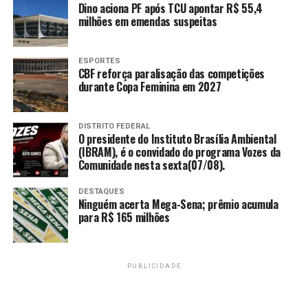
operações suspeitas, podendo interrompê-las quando
Dino aciona PF após TCU apontar R$ 55,4
houver indícios concretos de irregularidade.
milhões em emendas suspeitas
As alterações integram um pacote de modernização do
ESPORTES
Pix, que tem como foco tornar o sistema mais seguro
CBF reforça paralisação das competições
sem abrir mão da praticidade. Para os usuários, a
durante Copa Feminina em 2027
expectativa é de maior tranquilidade nas transações,
com mecanismos mais ágeis de proteção e resposta a
DISTRITO FEDERAL
possíveis golpes.
O presidente do Instituto Brasília Ambiental
(IBRAM), é o convidado do programa Vozes da
Comunidade nesta sexta(07/08).
TAGS
DESTAQUES
Ninguém acerta Mega-Sena; prêmio acumula
PRÓXIMO
para R$ 165 milhões
Avaliação dos restaurantes comunitários indica maioria
satisfeita no DF
RECENTES
Carnaval de rua do DF terá 76 blocos oficialmente
PUBLICIDADE
habilitados