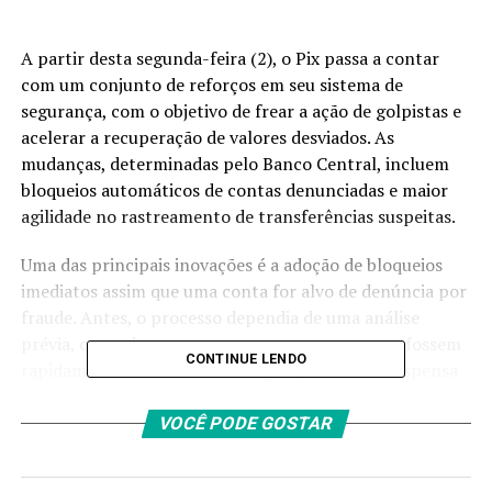
A partir desta segunda-feira (2), o Pix passa a contar
com um conjunto de reforços em seu sistema de
segurança, com o objetivo de frear a ação de golpistas e
acelerar a recuperação de valores desviados. As
mudanças, determinadas pelo Banco Central, incluem
bloqueios automáticos de contas denunciadas e maior
agilidade no rastreamento de transferências suspeitas.
Uma das principais inovações é a adoção de bloqueios
imediatos assim que uma conta for alvo de denúncia por
fraude. Antes, o processo dependia de uma análise
prévia, o que dava margem para que os recursos fossem
CONTINUE LENDO
rapidamente movimentados. Agora, a conta é suspensa
de forma preventiva, e a investigação ocorre em seguida,
impedindo a dispersão dos valores.
VOCÊ PODE GOSTAR
Com isso, espera-se que o tempo para devolução do