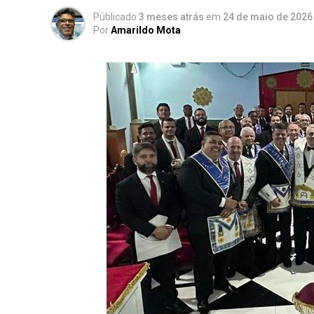
Públicado
3 meses atrás
em
24 de maio de 2026
Por
Amarildo Mota