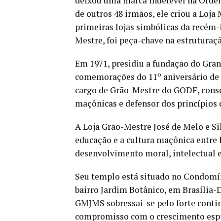
deixou uma marca indelével na Ordem
de outros 48 irmãos, ele criou a Loja
primeiras lojas simbólicas da recém
Mestre, foi peça-chave na estruturaç
Em 1971, presidiu a fundação do Gran
comemorações do 11º aniversário de Br
cargo de Grão-Mestre do GODF, consol
maçônicas e defensor dos princípios d
A Loja Grão-Mestre José de Melo e Silv
educação e a cultura maçônica entr
desenvolvimento moral, intelectual e
Seu templo está situado no Condomíni
bairro Jardim Botânico, em Brasília-
GMJMS sobressai-se pelo forte contin
compromisso com o crescimento espir