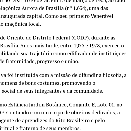
 no Distrito Federal. Em 15 de março de 1965, ao lado
 Maçônica Aurora de Brasília (nº 1.634), uma das
-inaugurada capital. Como seu primeiro Venerável
ão maçônica local.
de Oriente do Distrito Federal (GODF), durante as
asília. Anos mais tarde, entre 1975 e 1978, exerceu o
idando sua trajetória como edificador de instituições
e fraternidade, progresso e união.
a foi instituída com a missão de difundir a filosofia, a
e homens de bons costumes, promovendo o
 social de seus integrantes e da comunidade.
o Estância Jardim Botânico, Conjunto E, Lote 01, no
DF. Contando com um corpo de obreiros dedicados, a
gente de aprendizes do Rito Brasileiro e pelo
itual e fraterno de seus membros.