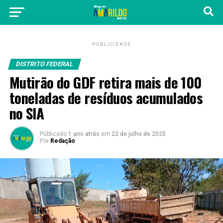
PUBLICIDADE
DISTRITO FEDERAL
Mutirão do GDF retira mais de 100
toneladas de resíduos acumulados
no SIA
Públicado
1 ano atrás
em
22 de julho de 2025
Por
Redação