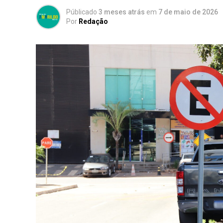
Públicado
3 meses atrás
em
7 de maio de 2026
Por
Redação