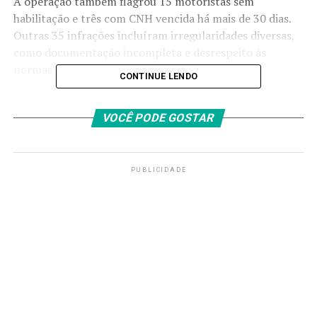
A operação também flagrou 15 motoristas sem
habilitação e três com CNH vencida há mais de 30 dias.
Outras 35 infrações incluíram irregularidades diversas,
como documentação incompleta e desrespeito às
normas de trânsito.
CONTINUE LENDO
O Detran-DF reforça que essas ações têm como objetivo
aumentar a segurança nas ruas da capital e
VOCÊ PODE GOSTAR
conscientizar os motoristas sobre os riscos de dirigir
alcoolizado ou sem habilitação.
PUBLICIDADE
TAGS
PRÓXIMO
Estrutural e Cidade do Automóvel ganham quase 14 km
de calçadas modernas
RECENTES
Seleção temporária de professores movimenta o DF