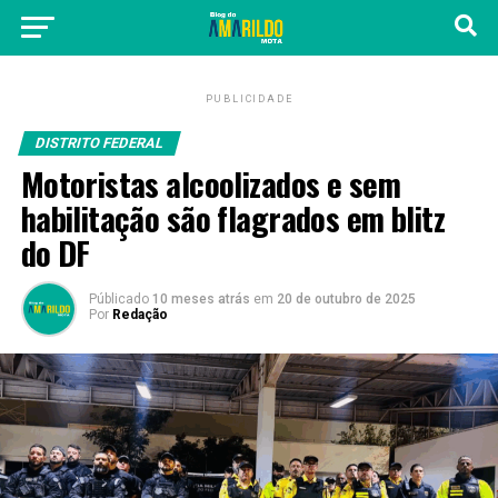
PUBLICIDADE
DISTRITO FEDERAL
Motoristas alcoolizados e sem
habilitação são flagrados em blitz
do DF
Públicado
10 meses atrás
em
20 de outubro de 2025
Por
Redação