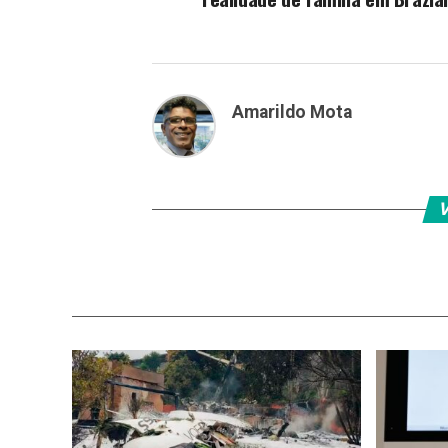
Amarildo Mota
V