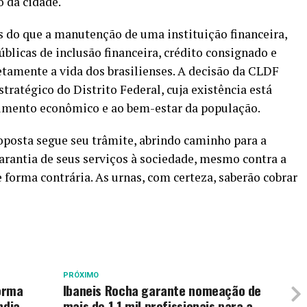
o da cidade.
s do que a manutenção de uma instituição financeira,
úblicas de inclusão financeira, crédito consignado e
tamente a vida dos brasilienses. A decisão da CLDF
ratégico do Distrito Federal, cuja existência está
imento econômico e ao bem-estar da população.
roposta segue seu trâmite, abrindo caminho para a
garantia de seus serviços à sociedade, mesmo contra a
forma contrária. As urnas, com certeza, saberão cobrar
PRÓXIMO
orma
Ibaneis Rocha garante nomeação de
ndia
mais de 1,1 mil profissionais para a