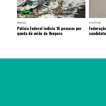
BRASIL
POLÍTICA
Polícia Federal indicia 16 pessoas por
Federação
queda de avião da Voepass
candidatu