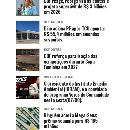
GDF reage, reorganiza as contas e
projeta superávit de R$ 3 bilhões
em 2026
DESTAQUES
Dino aciona PF após TCU apontar
R$ 55,4 milhões em emendas
suspeitas
ESPORTES
CBF reforça paralisação das
competições durante Copa
Feminina em 2027
DISTRITO FEDERAL
O presidente do Instituto Brasília
Ambiental (IBRAM), é o convidado
do programa Vozes da Comunidade
nesta sexta(07/08).
DESTAQUES
Ninguém acerta Mega-Sena;
prêmio acumula para R$ 165
milhões