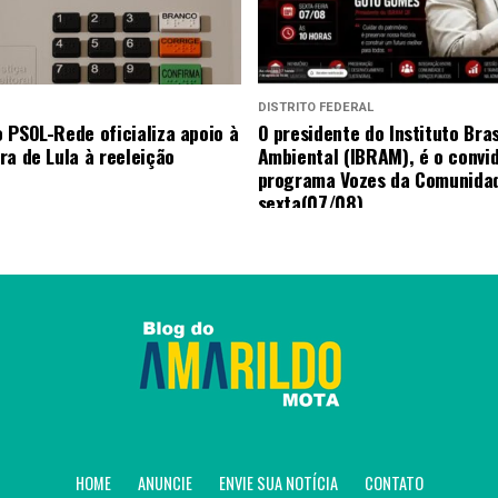
DISTRITO FEDERAL
 PSOL-Rede oficializa apoio à
O presidente do Instituto Bras
ra de Lula à reeleição
Ambiental (IBRAM), é o convi
programa Vozes da Comunida
sexta(07/08).
HOME
ANUNCIE
ENVIE SUA NOTÍCIA
CONTATO