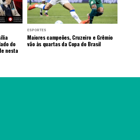
ESPORTES
ília
Maiores campeões, Cruzeiro e Grêmio
dado do
vão às quartas da Copa do Brasil
de nesta