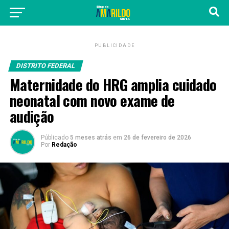
PUBLICIDADE
DISTRITO FEDERAL
Maternidade do HRG amplia cuidado
neonatal com novo exame de
audição
Públicado
5 meses atrás
em
26 de fevereiro de 2026
Por
Redação