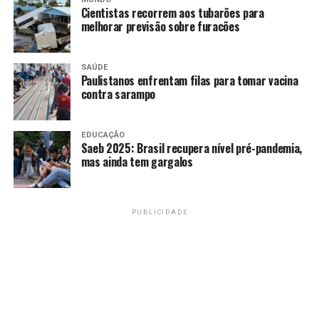
os espaços físicos de atendimento sejam acessíveis,
Cientistas recorrem aos tubarões para
melhorar previsão sobre furacões
salubres e seguros, entre outras regras.
TAGS
SAÚDE
Paulistanos enfrentam filas para tomar vacina
PRÓXIMO
contra sarampo
IBANEIS EXONERA O SUBCOMANDANTE DA PM DO
DISTRITO FEDERAL.
EDUCAÇÃO
RECENTES
Saeb 2025: Brasil recupera nível pré-pandemia,
Verão, férias e Carnaval aquecem o mercado de cervejas
mas ainda tem gargalos
no Distrito Federal
PUBLICIDADE
Redação