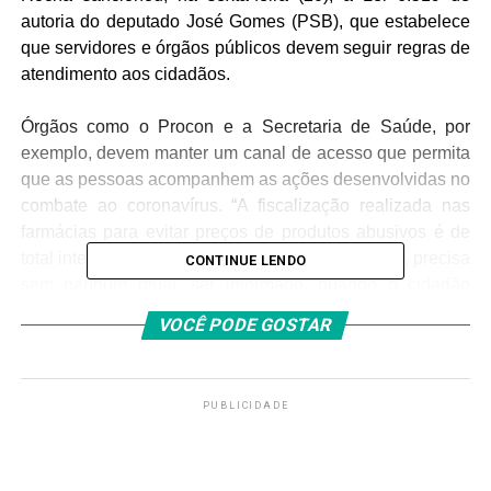
autoria do deputado José Gomes (PSB), que estabelece
que servidores e órgãos públicos devem seguir regras de
atendimento aos cidadãos.
Órgãos como o Procon e a Secretaria de Saúde, por
exemplo, devem manter um canal de acesso que permita
que as pessoas acompanhem as ações desenvolvidas no
combate ao coronavírus. “A fiscalização realizada nas
farmácias para evitar preços de produtos abusivos é de
total interesse dos moradores. Um trabalho assim, precisa
CONTINUE LENDO
sem nenhum ritual, ser informado, quando o cidadão
procurar”, destacou o parlamentar.
VOCÊ PODE GOSTAR
O novo código de conduta de atendimento aos usuários
dos serviços públicos, deixa claro as normas de como o
PUBLICIDADE
acolhimento ao cidadão, que procura os serviços
governamentais, deve ser realizado. Entre os princípios
previstos estão a cortesia, transparência e