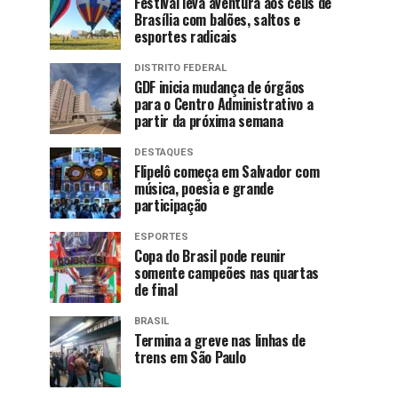
Festival leva aventura aos céus de
Brasília com balões, saltos e
esportes radicais
DISTRITO FEDERAL
GDF inicia mudança de órgãos
para o Centro Administrativo a
partir da próxima semana
DESTAQUES
Flipelô começa em Salvador com
música, poesia e grande
participação
ESPORTES
Copa do Brasil pode reunir
somente campeões nas quartas
de final
BRASIL
Termina a greve nas linhas de
trens em São Paulo