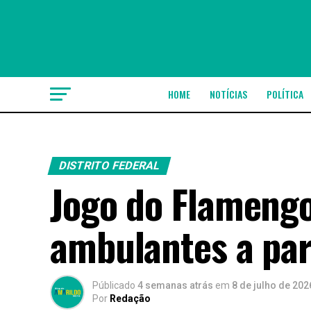
HOME
NOTÍCIAS
POLÍTICA
DISTRITO FEDERAL
Jogo do Flamengo
ambulantes a part
Públicado
4 semanas atrás
em
8 de julho de 202
Por
Redação