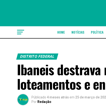
HOME
NOTÍCIAS
POLÍTICA
DISTRITO FEDERAL
Ibaneis destrava 
loteamentos e en
Públicado
4 meses atrás
em
25 de março de 20
Por
Redação