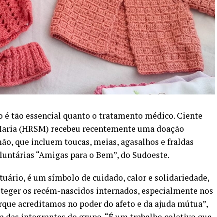
to é tão essencial quanto o tratamento médico. Ciente
 Maria (HRSM) recebeu recentemente uma doação
 mão, que incluem toucas, meias, agasalhos e fraldas
luntárias “Amigas para o Bem”, do Sudoeste.
uário, é um símbolo de cuidado, calor e solidariedade,
oteger os recém-nascidos internados, especialmente nos
orque acreditamos no poder do afeto e da ajuda mútua”,
a das integrantes do grupo. “É um trabalho coletivo que