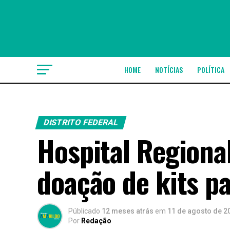
HOME
NOTÍCIAS
POLÍTICA
DISTRITO FEDERAL
Hospital Regiona
doação de kits p
Públicado
12 meses atrás
em
11 de agosto de 2
Por
Redação