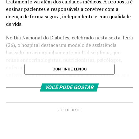
tratamento vai além dos cuidados médicos. A proposta é
ensinar pacientes e responsáveis a conviver com a
doença de forma segura, independente e com qualidade
de vida.
No Dia Nacional do Diabetes, celebrado nesta sexta-feira
(26), o hospital destaca um modelo de assistência
baseado no acompanhamento multidisciplinar, que
reúne endocrinologistas, nutricionistas, psicólogos,
enfermeiros, assistentes sociais e técnicos de
CONTINUE LENDO
enfermagem para atender cada paciente conforme sua
realidade.
VOCÊ PODE GOSTAR
Segundo a endocrinologista pediátrica e responsável
técnica pelo Programa de Diabetes do HCB, Paola
Brugnera, não existe um tratamento que sirva para
PUBLICIDADE
todos. “Cada criança possui uma rotina, hábitos
alimentares e necessidades diferentes. Por isso, o
cuidado precisa ser individualizado. Nossa equipe