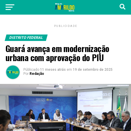
PUBLICIDADE
DISTRITO FEDERAL
Guará avança em modernização
urbana com aprovação do PIU
Públicado
11 meses atrás
em
19 de setembro de 2025
Por
Redação