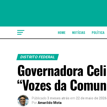
HOME
NOTÍCIAS
POLÍTICA
DISTRITO FEDERAL
Governadora Celi
“Vozes da Comun
Públicado
3 meses atrás
em
22 de maio de 2026
Por
Amarildo Mota