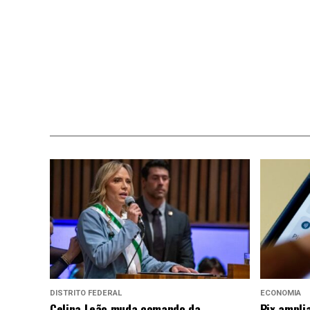
DISTRITO FEDERAL
ECONOMIA
Celina Leão muda comando da
Pix ampli