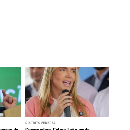
DISTRITO FEDERAL
úmeros de
Governadora Celina Leão muda