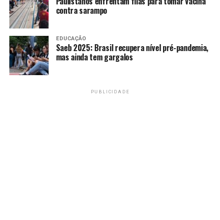
Paulistanos enfrentam filas para tomar vacina
contra sarampo
Amarildo Mota
EDUCAÇÃO
Saeb 2025: Brasil recupera nível pré-pandemia,
mas ainda tem gargalos
PUBLICIDADE