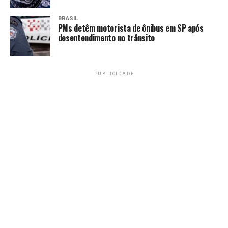
Amarildo Mota
BRASIL
PMs detêm motorista de ônibus em SP após
desentendimento no trânsito
PUBLICIDADE