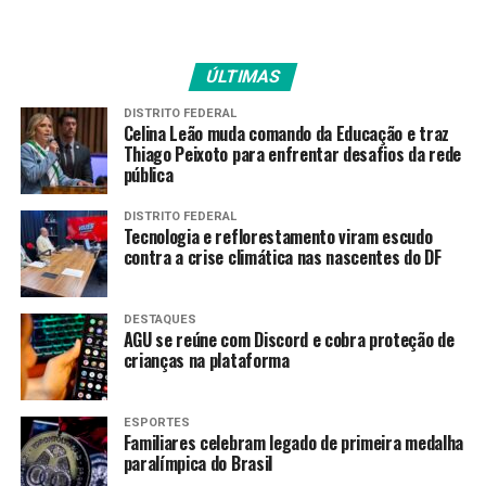
drenagem esteja preparada para eventos climáticos
intensos, minimizando impactos no trânsito e na
segurança pública.
ÚLTIMAS
Com o período chuvoso, o governo destaca a
DISTRITO FEDERAL
Celina Leão muda comando da Educação e traz
importância da colaboração da população para evitar o
Thiago Peixoto para enfrentar desafios da rede
descarte irregular de resíduos em ruas e sistemas de
pública
escoamento, prática que sobrecarrega a rede e aumenta
o risco de alagamentos.
DISTRITO FEDERAL
Tecnologia e reflorestamento viram escudo
contra a crise climática nas nascentes do DF
TAGS
DESTAQUES
PRÓXIMO
AGU se reúne com Discord e cobra proteção de
UBSs do DF ampliam cuidado integral voltado à
crianças na plataforma
população idosa
RECENTES
Sejus-DF leva ações de conscientização a blocos
ESPORTES
Familiares celebram legado de primeira medalha
infantis do Carnaval
paralímpica do Brasil