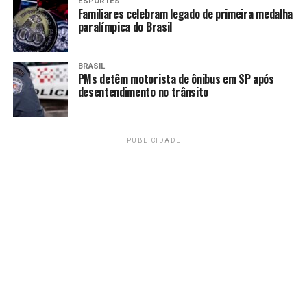
ESPORTES
dos cidadãos.
Familiares celebram legado de primeira medalha
paralímpica do Brasil
TAGS
BRASIL
PMs detêm motorista de ônibus em SP após
PRÓXIMO
desentendimento no trânsito
GDF avança em concessão do Pavilhão de Exposições
com audiência pública
RECENTES
Projeto Protagonista da Casa fortalece autonomia de
PUBLICIDADE
mulheres no DF em 2025
Amarildo Mota