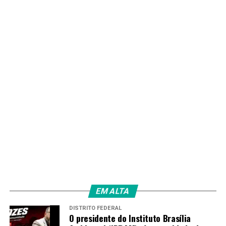
reduzindo as interrupções que já causaram prejuízos a
moradores e comerciantes.
TAGS
PRÓXIMO
Prazo final para regularização de débitos rurais termina
nesta sexta (15)
RECENTES
RenovaDF encerra segundo ciclo com mais de 2 mil
formandos
Redação
EM ALTA
DISTRITO FEDERAL
O presidente do Instituto Brasília