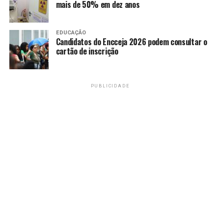
mais de 50% em dez anos
metros de diâmetro e vazão prevista de 310 litros por
segundo.
EDUCAÇÃO
A Caesb detalha ainda a distribuição da água:
Candidatos do Encceja 2026 podem consultar o
cartão de inscrição
Adutora AAT.CRK.010:
abastece o Condomínio
RK;
PUBLICIDADE
Reservatório RAP.SB2.001:
atende Sobradinho I
e II, Boa Vista e Grande Colorado;
Adutora SAT.TAQ.031:
será responsável pelo
fornecimento a Itapoã e Paranoá (projeto em
fase final).
Com a conclusão da obra, a população da Região dos
Lagos terá abastecimento mais estável e seguro,
reforçando a infraestrutura hídrica do Distrito Federal e