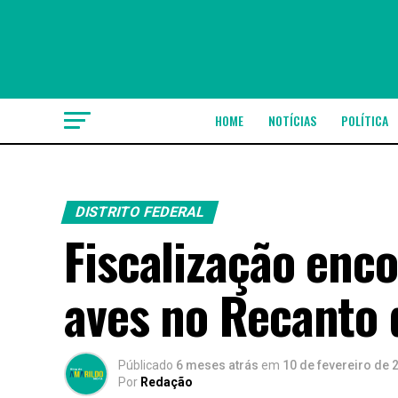
HOME
NOTÍCIAS
POLÍTICA
DISTRITO FEDERAL
Fiscalização enco
aves no Recanto
Públicado
6 meses atrás
em
10 de fevereiro de 
Por
Redação