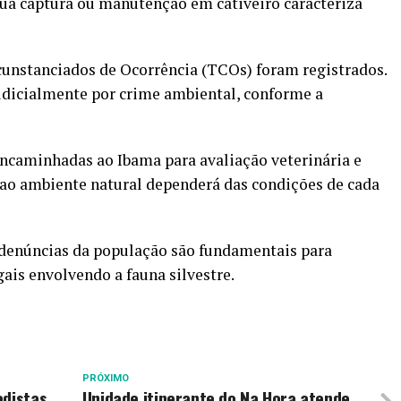
sua captura ou manutenção em cativeiro caracteriza
cunstanciados de Ocorrência (TCOs) foram registrados.
udicialmente por crime ambiental, conforme a
encaminhadas ao Ibama para avaliação veterinária e
o ao ambiente natural dependerá das condições de cada
e denúncias da população são fundamentais para
gais envolvendo a fauna silvestre.
PRÓXIMO
adistas
Unidade itinerante do Na Hora atende