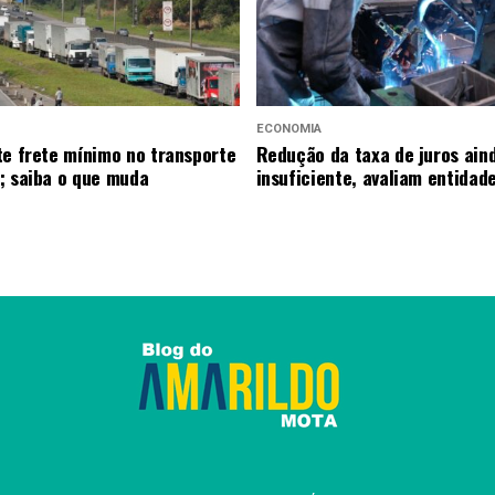
ECONOMIA
te frete mínimo no transporte
Redução da taxa de juros ain
; saiba o que muda
insuficiente, avaliam entidad