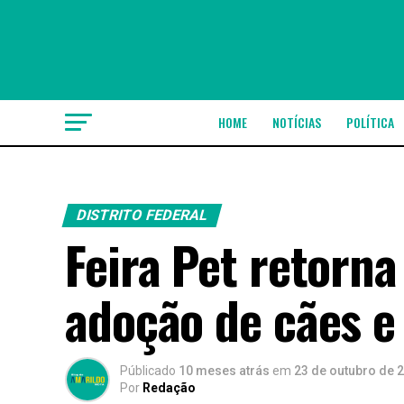
HOME
NOTÍCIAS
POLÍTICA
DISTRITO FEDERAL
Feira Pet retorna
adoção de cães e
Públicado
10 meses atrás
em
23 de outubro de 
Por
Redação