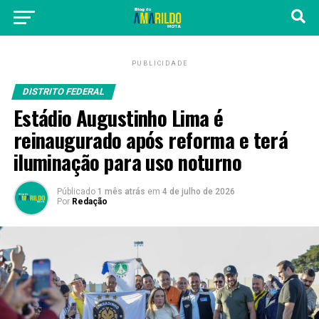
PUBLICIDADE
DISTRITO FEDERAL
Estádio Augustinho Lima é
reinaugurado após reforma e terá
iluminação para uso noturno
Públicado
1 mês atrás
em
4 de julho de 2026
Por
Redação