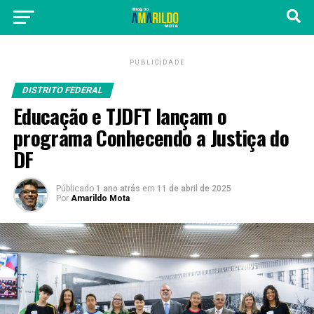
PUBLICIDADE
DISTRITO FEDERAL
Educação e TJDFT lançam o
programa Conhecendo a Justiça do
DF
Públicado
1 ano atrás
em
11 de abril de 2025
Por
Amarildo Mota