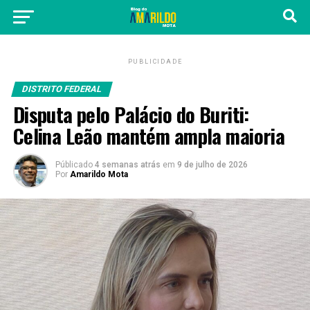
PUBLICIDADE
DISTRITO FEDERAL
Disputa pelo Palácio do Buriti:
Celina Leão mantém ampla maioria
Públicado
4 semanas atrás
em
9 de julho de 2026
Por
Amarildo Mota