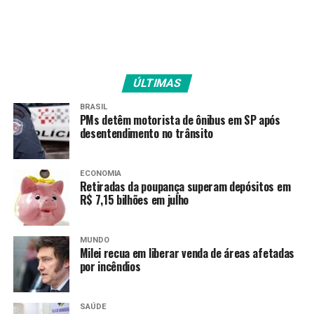
TAGS
ÚLTIMAS
PRÓXIMO
GDF oferece 600 vagas para castração gratuita de cães
BRASIL
e gatos no Recanto das Emas
PMs detêm motorista de ônibus em SP após
desentendimento no trânsito
RECENTES
GDF muda regras para transferência de créditos de
ICMS sobre diesel do transporte público
ECONOMIA
Retiradas da poupança superam depósitos em
R$ 7,15 bilhões em julho
Amarildo Mota
MUNDO
Milei recua em liberar venda de áreas afetadas
por incêndios
SAÚDE