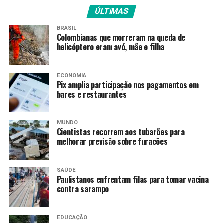
PRÓXIMO
ÚLTIMAS
GDF amplia segurança na rede pública de saúde
BRASIL
RECENTES
Colombianas que morreram na queda de
Lixeiras para pets chegam ao Cruzeiro e incentivam
helicóptero eram avó, mãe e filha
limpeza nas ruas
ECONOMIA
Pix amplia participação nos pagamentos em
Redação
bares e restaurantes
MUNDO
Cientistas recorrem aos tubarões para
melhorar previsão sobre furacões
SAÚDE
Paulistanos enfrentam filas para tomar vacina
contra sarampo
EDUCAÇÃO