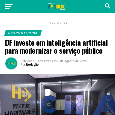
PUBLICIDADE
DISTRITO FEDERAL
DF investe em inteligência artificial
para modernizar o serviço público
Públicado
1 ano atrás
em
8 de agosto de 2025
Por
Redação