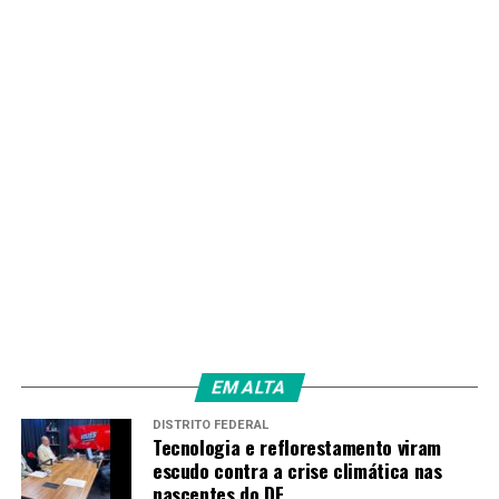
população vulnerável
RECENTES
Operação em Ceilândia retira toneladas de lixo e
melhora infraestrutura da cidade
Redação
EM ALTA
DISTRITO FEDERAL
Tecnologia e reflorestamento viram
escudo contra a crise climática nas
nascentes do DF