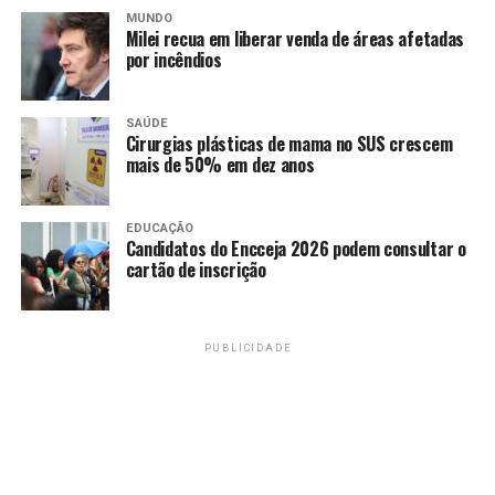
convidadas Dayane Cardoso e Karol Lira.
MUNDO
Milei recua em liberar venda de áreas afetadas
Ao mesmo tempo que os shows acontecem, o público
por incêndios
poderá visitar a Feira Preta, espaço dedicado à
comercialização de produtos artesanais produzidos por
SAÚDE
moradores da região. A proposta é incentivar pequenos
Cirurgias plásticas de mama no SUS crescem
mais de 50% em dez anos
empreendedores locais e estimular a economia criativa
nas comunidades atendidas pelo projeto.
EDUCAÇÃO
Serviço
Candidatos do Encceja 2026 podem consultar o
cartão de inscrição
Democratização do Reggae
Data:
sábado (30)
Horário:
das 11h às 15h
PUBLICIDADE
Local:
Restaurante Comunitário Rorizão.
TAGS
PRÓXIMO