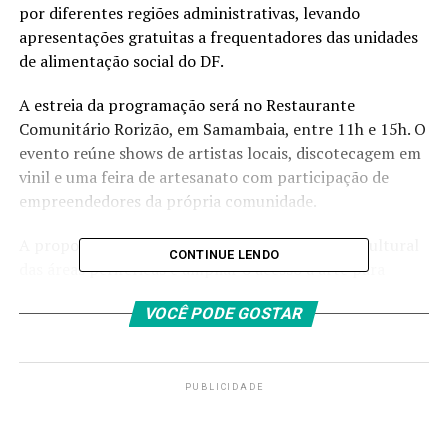
por diferentes regiões administrativas, levando
apresentações gratuitas a frequentadores das unidades
de alimentação social do DF.
A estreia da programação será no Restaurante
Comunitário Rorizão, em Samambaia, entre 11h e 15h. O
evento reúne shows de artistas locais, discotecagem em
vinil e uma feira de artesanato com participação de
empreendedores da própria comunidade.
A proposta do projeto é aproximar a produção cultural
CONTINUE LENDO
das áreas periféricas e ampliar o acesso à arte para
moradores que, muitas vezes, estão distantes da agenda
VOCÊ PODE GOSTAR
cultural tradicional da capital. A iniciativa conta com
recursos do Fundo de Apoio à Cultura do Distrito
Federal (FAC-DF).
PUBLICIDADE
Além de Samambaia, o circuito também deve passar
pelos restaurantes comunitários da Estrutural, do Areal