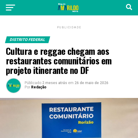
PUBLICIDADE
DISTRITO FEDERAL
Cultura e reggae chegam aos
restaurantes comunitários em
projeto itinerante no DF
Públicado
2 meses atrás
em
26 de maio de 2026
Por
Redação