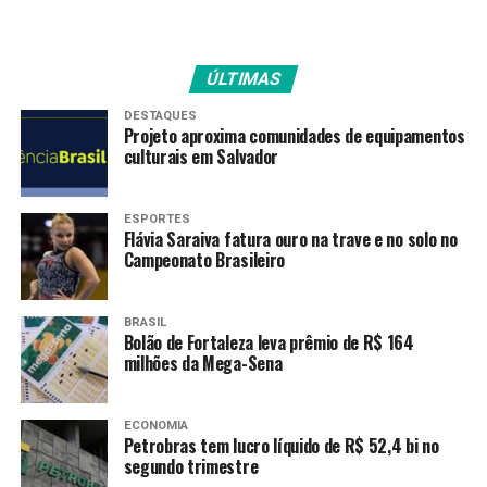
Receita do DF, no aplicativo oficial ou presencialmente.
Os contribuintes também podem consultar débitos,
regularizar pendências e até parcelar dívidas vencidas
ÚLTIMAS
pelo atendimento virtual.
DESTAQUES
Para quem não tem acesso à internet, é possível
Projeto aproxima comunidades de equipamentos
culturais em Salvador
agendar atendimento presencial nas unidades da
Receita do DF ou nos postos do Na Hora, por meio do
telefone 156 (opção 3). Fora do Distrito Federal, o
ESPORTES
número para contato é 0800 644 0156.
Flávia Saraiva fatura ouro na trave e no solo no
Campeonato Brasileiro
Agências da Receita do DF com atendimento ao
público:
BRASIL
Bolão de Fortaleza leva prêmio de R$ 164
milhões da Mega-Sena
Plano Piloto – 701 Norte, Bloco D, Loja 1
Ceilândia – CNN 1, Bloco B, Avenida Hélio Prates
ECONOMIA
Petrobras tem lucro líquido de R$ 52,4 bi no
segundo trimestre
Gama – Quadra 1, Área Especial, Setor Central