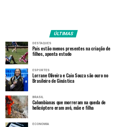
PRÓXIMO
Celina Leão é hospitalizada após diagnóstico de
problema pulmonar
RECENTES
DF amplia prazo para adaptação de empresas à nova
ÚLTIMAS
Nota Fiscal de Serviço Eletrônica
DESTAQUES
Pais estão menos presentes na criação de
filhos, aponta estudo
Amarildo Mota
ESPORTES
Lorrane Oliveira e Caio Souza são ouro no
Brasileiro de Ginástica
BRASIL
Colombianas que morreram na queda de
helicóptero eram avó, mãe e filha
ECONOMIA