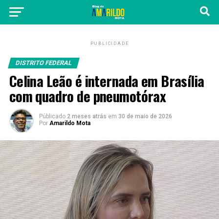
PUBLICIDADE
DISTRITO FEDERAL
Celina Leão é internada em Brasília
com quadro de pneumotórax
Públicado
2 meses atrás
em
30 de maio de 2026
Por
Amarildo Mota