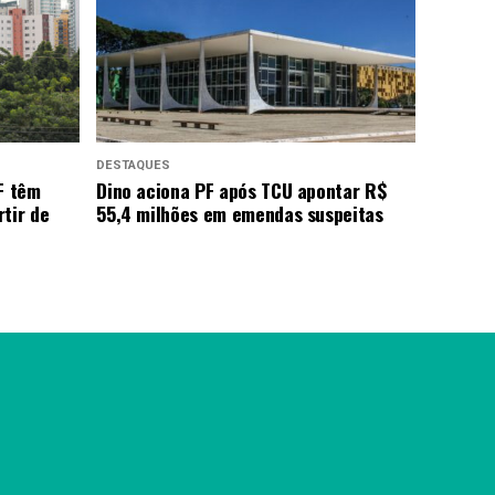
DESTAQUES
F têm
Dino aciona PF após TCU apontar R$
tir de
55,4 milhões em emendas suspeitas