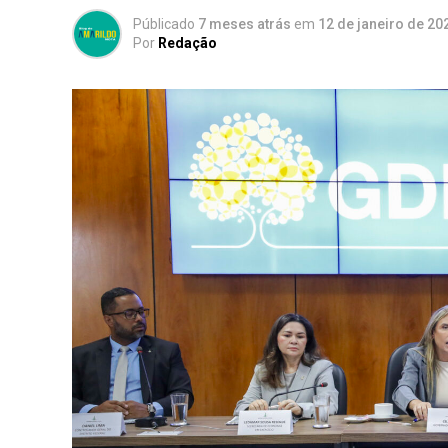
Públicado
7 meses atrás
em
12 de janeiro de 20
Por
Redação