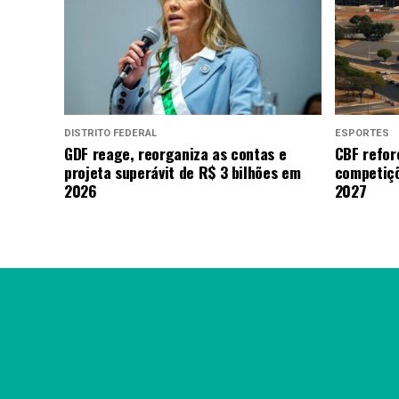
DISTRITO FEDERAL
ESPORTES
GDF reage, reorganiza as contas e
CBF refor
projeta superávit de R$ 3 bilhões em
competiçõ
2026
2027