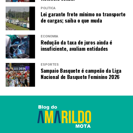
Operação especial da PMDF garante virada do ano
POLÍTICA
tranquila na Esplanada
Lei garante frete mínimo no transporte
de cargas; saiba o que muda
Redação
ECONOMIA
Redução da taxa de juros ainda é
insuficiente, avaliam entidades
ESPORTES
Sampaio Basquete é campeão da Liga
Nacional de Basquete Feminino 2026