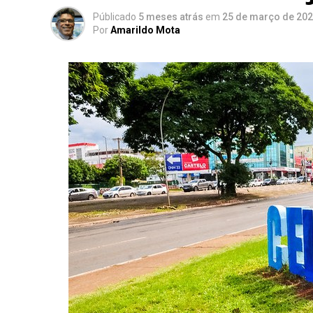
Públicado
5 meses atrás
em
25 de março de 20
Por
Amarildo Mota