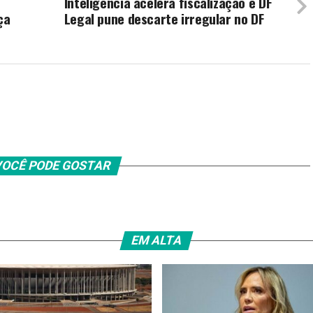
Inteligência acelera fiscalização e DF
ça
Legal pune descarte irregular no DF
OCÊ PODE GOSTAR
EM ALTA