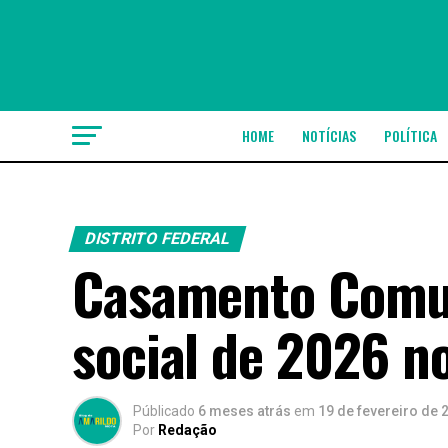
HOME
NOTÍCIAS
POLÍTICA
DISTRITO FEDERAL
Casamento Comun
social de 2026 n
Públicado
6 meses atrás
em
19 de fevereiro de 
Por
Redação