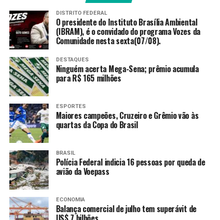
A carreta já passou por outras localidades do Distrito
DISTRITO FEDERAL
Federal, como Arapoanga, Gama, São Sebastião,
O presidente do Instituto Brasília Ambiental
(IBRAM), é o convidado do programa Vozes da
Brazlândia e Riacho Fundo II, aproximando o serviço de
Comunidade nesta sexta(07/08).
comunidades que aguardam há anos pela regularização.
DESTAQUES
Quem quiser mais informações pode entrar em contato
Ninguém acerta Mega-Sena; prêmio acumula
pelos telefones (61) 3214-1874 e (61) 3214-1858.
para R$ 165 milhões
ESPORTES
TAGS
Maiores campeões, Cruzeiro e Grêmio vão às
quartas da Copa do Brasil
PRÓXIMO
GDF lança novo portal para facilitar o acesso do cidadão
a informações públicas
BRASIL
Polícia Federal indicia 16 pessoas por queda de
RECENTES
avião da Voepass
Operações de trânsito no DF revelam alto índice de
infrações
ECONOMIA
Balança comercial de julho tem superávit de
US$ 7 bilhões
Redação