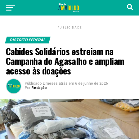
PUBLICIDADE
DISTRITO FEDERAL
Cabides Solidários estreiam na
Campanha do Agasalho e ampliam
acesso às doações
Públicado
2 meses atrás
em
6 de junho de 2026
Por
Redação