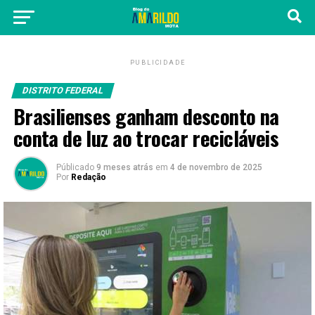
PUBLICIDADE
DISTRITO FEDERAL
Brasilienses ganham desconto na
conta de luz ao trocar recicláveis
Públicado
9 meses atrás
em
4 de novembro de 2025
Por
Redação