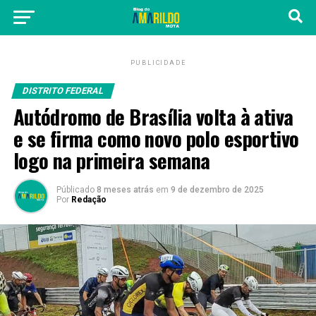
PUBLICIDADE
DISTRITO FEDERAL
Autódromo de Brasília volta à ativa
e se firma como novo polo esportivo
logo na primeira semana
Públicado
8 meses atrás
em
9 de dezembro de 2025
Por
Redação