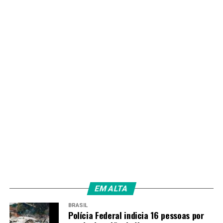
potencial de Brasília para abrigar eventos esportivos,
culturais e de lazer em larga escala.
TAGS
PRÓXIMO
DF ganha seu primeiro centro dedicado ao autismo e
lança ferramenta de saúde mental com IA
RECENTES
Aulão de redação da Biblioteca Nacional incentiva
idosos a voltarem aos estudos
Redação
EM ALTA
BRASIL
Polícia Federal indicia 16 pessoas por