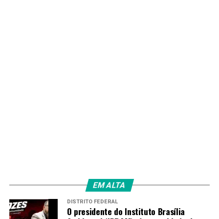
TAGS
PRÓXIMO
DF consolida rota das frutas com o anúncio das feiras
da goiaba, uva e morango
RECENTES
SLU entrega prêmio a blocos que incentivaram
reciclagem durante o Carnaval
Redação
EM ALTA
DISTRITO FEDERAL
O presidente do Instituto Brasília