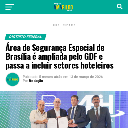
PUBLICIDADE
DISTRITO FEDERAL
Área de Segurança Especial de
Brasília é ampliada pelo GDF e
passa a incluir setores hoteleiros
Públicado
5 meses atrás
em
13 de março de 2026
Por
Redação